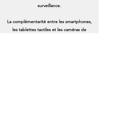
surveillance.
La complémentarité entre les smartphones,
les tablettes tactiles et les caméras de
vidéosurveillance permet une surveillance
très différente de votre entreprise ou de
votre domicile ; vous pouvez désormais
afficher sur vos appareils le flux vidéo de vos
caméras en temps réel où que vous soyez.
Le conseil de spécialiste est indispensable
pour définir le meilleur usage dans le
meilleur ratio qualité/prix, contactez nous
pour un devis précis.
Demandez un devis